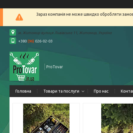
Зараз компанія не може швидко обробляти замовл
м. Житомир вулиця Львівська 11, Житомир, Україна
+380
(96)
026-02-03
ProTovar
Головна
Товари та послуги
Про нас
Конта