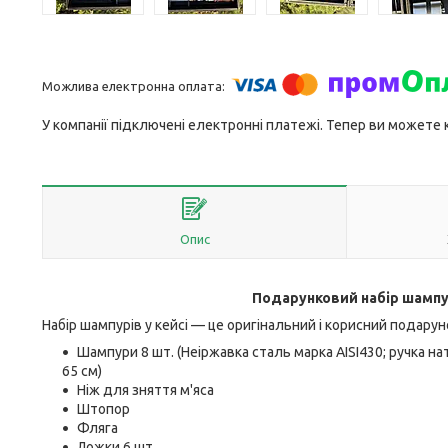
У компанії підключені електронні платежі. Тепер ви можете
Опис
Подарунковий набір шампур
Набір шампурів у кейсі — це оригінальний і корисний подару
Шампури 8 шт. (Неіржавка сталь марка AISI430; ручка н
65 см)
Ніж для зняття м'яса
Штопор
Фляга
Ложки 6 шт.