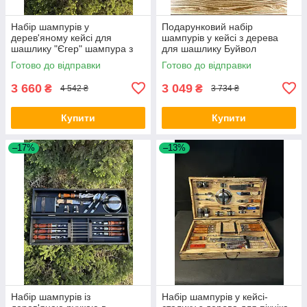
Набір шампурів у
Подарунковий набір
дерев'яному кейсі для
шампурів у кейсі з дерева
шашлику "Єгер" шампура з
для шашлику Буйвол
дерев'яною ручкою шампура
шампура з дерев'яною
Готово до відправки
Готово до відправки
з неіржавкої сталі
ручкою шампури для
шашлику
3 660
3 049
₴
₴
4 542 ₴
3 734 ₴
Купити
Купити
–17%
–13%
Набір шампурів із
Набір шампурів у кейсі-