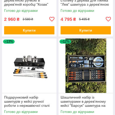
дерев'яною ручкою в
столику з дерева для пікніка
дерев'яній коробці "Козак"
"Лев" шампура з дерев'яною
шампура з дерев'яною
ручкою шашличний набір
Готово до відправки
Готово до відправки
ручкою
2 960
4 795
₴
₴
3 580 ₴
5 495 ₴
Купити
Купити
–13%
–12%
Подарунковий набір
Шашличний набір із
шампурів у кейсі ручної
шампурами в дерев'яному
роботи з нержавіючої сталі
кейсі "Барсук" шампура на
"Лис-1"
подарунок батькові босу
Готово до відправки
Готово до відправки
другу чоловікові колезі