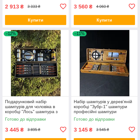
2 913
3 560
₴
₴
3 333 ₴
4 060 ₴
Купити
Купити
–12%
–11%
Подарунковий набір
Набір шампурів у дерев'яній
шампурів для чоловіка в
коробці "Зубр-1" шампури
коробці "Лось" шампура з
професійні шампури
дерев'яною ручкою шампура
подарункові шампури на
Готово до відправки
Готово до відправки
для шашлику
подарунок
3 445
3 145
₴
₴
3 895 ₴
3 545 ₴