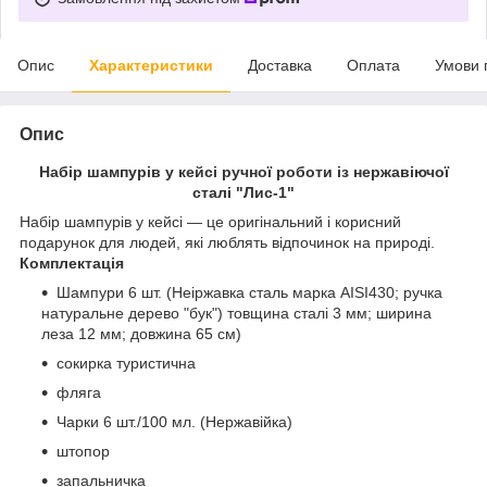
Опис
Характеристики
Доставка
Оплата
Умови 
Опис
Набір шампурів у кейсі ручної роботи із нержавіючої
сталі "Лис-1"
Набір шампурів у кейсі — це оригінальний і корисний
подарунок для людей, які люблять відпочинок на природі.
Комплектація
Шампури 6 шт. (Неіржавка сталь марка AISI430; ручка
натуральне дерево "бук") товщина сталі 3 мм; ширина
леза 12 мм; довжина 65 см)
сокирка туристична
фляга
Чарки 6 шт./100 мл. (Нержавійка)
штопор
запальничка