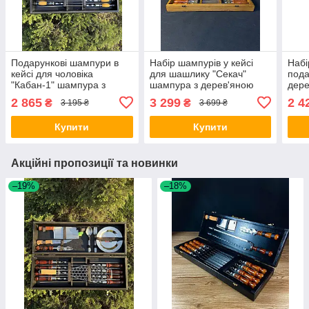
Подарункові шампури в
Набір шампурів у кейсі
Набі
кейсі для чоловіка
для шашлику "Секач"
пода
"Кабан-1" шампура з
шампура з дерев'яною
дере
дерев'яною ручкою в
ручкою шампура на
2 865
3 299
2 4
₴
₴
3 195 ₴
3 699 ₴
коробці шампури з
подарунок шашличний
гравіюванням
набір
Купити
Купити
Акційні пропозиції та новинки
–19%
–18%