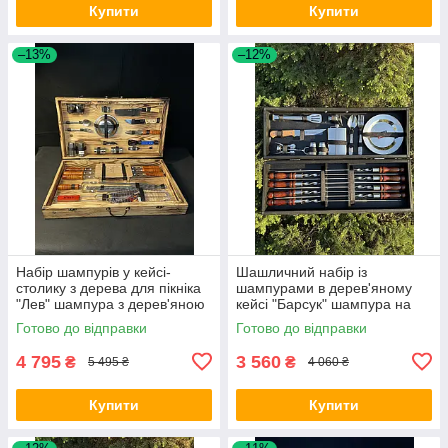
Купити
Купити
–13%
–12%
Набір шампурів у кейсі-
Шашличний набір із
столику з дерева для пікніка
шампурами в дерев'яному
"Лев" шампура з дерев'яною
кейсі "Барсук" шампура на
ручкою шашличний набір
подарунок батькові босу
Готово до відправки
Готово до відправки
другу чоловікові колезі
4 795
3 560
₴
₴
5 495 ₴
4 060 ₴
Купити
Купити