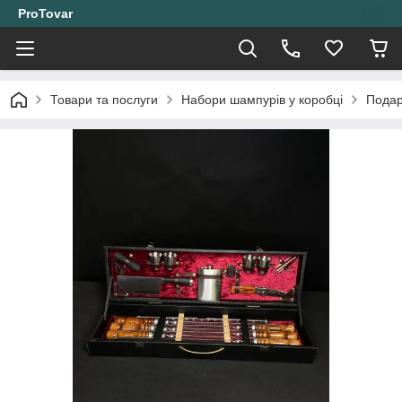
ProTovar
Товари та послуги
Набори шампурів у коробці
Подар