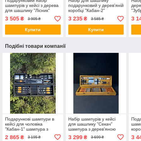
Подарунковий набір
Набір для шашлику
Набі
шампурів у кейсі з дерева
подарунковий у дерев'яній
дере
для шашлику "Лісник"
коробці "Кабан-2"
"Зуб
красиві шампури
шампура з дерев'яною
проф
3 505
3 235
3 1
₴
₴
3 905 ₴
3 585 ₴
подарункові шампури
ручкою шампури з
пода
гравіюванням
пода
Купити
Купити
Подібні товари компанії
Подарункові шампури в
Набір шампурів у кейсі
Пода
кейсі для чоловіка
для шашлику "Секач"
шамп
"Кабан-1" шампура з
шампура з дерев'яною
коро
дерев'яною ручкою в
ручкою шампура на
дере
2 865
3 299
3 4
₴
₴
3 195 ₴
3 699 ₴
коробці шампури з
подарунок шашличний
шам