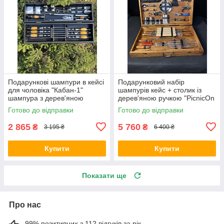
Подарункові шампури в кейсі
Подарунковий набір
для чоловіка "Кабан-1"
шампурів кейс + столик із
шампура з дерев'яною
дерев'яною ручкою "PicnicOn
ручкою в коробці шампури з
гравіювання під замовлення
Готово до відправки
Готово до відправки
гравіюванням
на шампурах і кейсі
2 865
5 760
₴
₴
3 195 ₴
6 400 ₴
Купити
Купити
Показати ще
Про нас
99% позитивних з 112 відгуків за рік