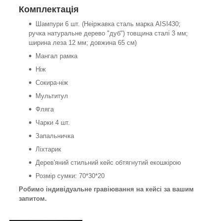
Комплектація
Шампури 6 шт. (Неіржавка сталь марка AISI430;
ручка натуральне дерево "дуб") товщина сталі 3 мм;
ширина леза 12 мм; довжина 65 см)
Мангал рамка
Ніж
Сокира-ніж
Мультитул
Фляга
Чарки 4 шт.
Запальничка
Ліхтарик
Дерев'яний стильний кейс обтягнутий екошкірою
Розмір сумки: 70*30*20
Робимо індивідуальне гравіювання на кейсі за вашим
запитом.