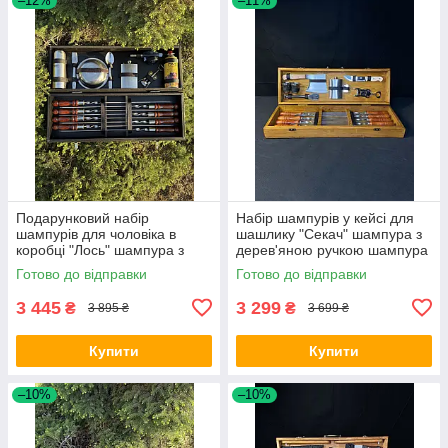
–12%
–11%
Подарунковий набір
Набір шампурів у кейсі для
шампурів для чоловіка в
шашлику "Секач" шампура з
коробці "Лось" шампура з
дерев'яною ручкою шампура
дерев'яною ручкою шампура
на подарунок шашличний
Готово до відправки
Готово до відправки
для шашлику
набір
3 445
3 299
₴
₴
3 895 ₴
3 699 ₴
Купити
Купити
–10%
–10%