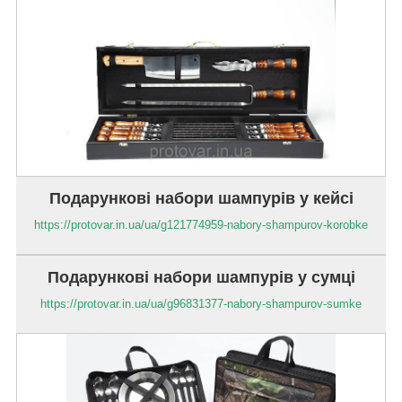
Подарункові набори шампурів у кейсі
https://protovar.in.ua/ua/g121774959-nabory-shampurov-korobke
Подарункові набори шампурів у сумці
https://protovar.in.ua/ua/g96831377-nabory-shampurov-sumke