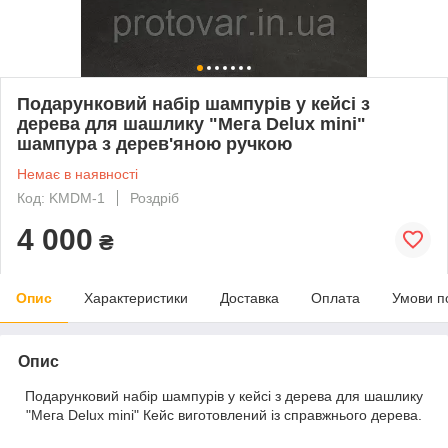
Подарунковий набір шампурів у кейсі з
дерева для шашлику "Мега Delux mini"
шампура з дерев'яною ручкою
Немає в наявності
Код: KMDM-1
Роздріб
4 000
₴
Опис
Характеристики
Доставка
Оплата
Умови п
Опис
Подарунковий набір шампурів у кейсі з дерева для шашлику
"Мега Delux mini" Кейс виготовлений із справжнього дерева.