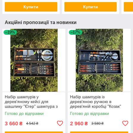
гравіюванням
набір
Купити
Купити
Акційні пропозиції та новинки
–19%
–17%
Набір шампурів у
Набір шампурів із
дерев'яному кейсі для
дерев'яною ручкою в
шашлику "Єгер" шампура з
дерев'яній коробці "Козак"
дерев'яною ручкою шампура
шампура з дерев'яною
Готово до відправки
Готово до відправки
з неіржавкої сталі
ручкою
3 660
2 960
₴
₴
4 542 ₴
3 580 ₴