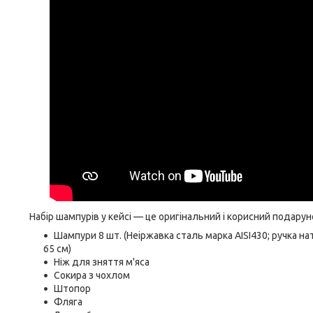
Набір шампурів у кейсі — це оригінальний і корисний подару
Шампури 8 шт. (Неіржавка сталь марка AISI430; ручка н
65 см)
Ніж для зняття м'яса
Сокира з чохлом
Штопор
Фляга