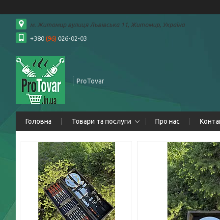
м. Житомир вулиця Львівська 11, Житомир, Україна
+380
(96)
026-02-03
ProTovar
Головна
Товари та послуги
Про нас
Конта